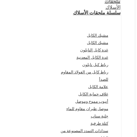
سلسلة ملحقات الأسلاك
مشبك الكابل
مشبك الكابل
غدة كابل النايلون
غدة الكابل المعدنية
رباط كبل نايلون
رباط كابل من الفولاذ المقاوم
للصدأ
علامة الكابل
غلاف حماية الكابل
أنبوب مموج وموصل
موصل طيران مقاوم للماء
جلبة سناب
كتلة طرفية
سدادات التمدد المصنوعة من