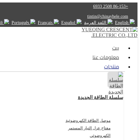
+86-153 2508 6933
tintin@chinayhele.com
English
اللغة العربية
Español
Français
Português
Русский
بيت
معلومات عنا
منتجات
سلسلة الطاقة الجديدة
موصل الطاقة الكهروضوئية
مفتاح عزل التيار المستمر
الكهروضوئي