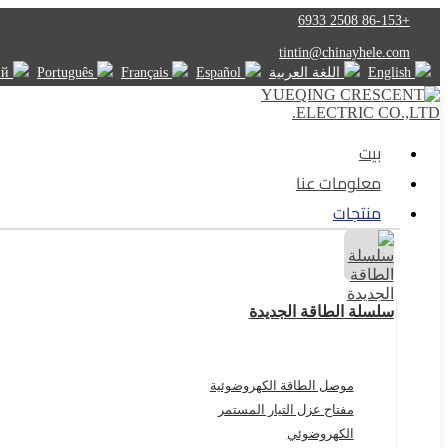
+86-153 2508 6933
tintin@chinayhele.com
English
اللغة العربية
Español
Français
Português
Русский
بيت
معلومات عنا
منتجات
سلسلة الطاقة الجديدة
موصل الطاقة الكهروضوئية
مفتاح عزل التيار المستمر
الكهروضوئي