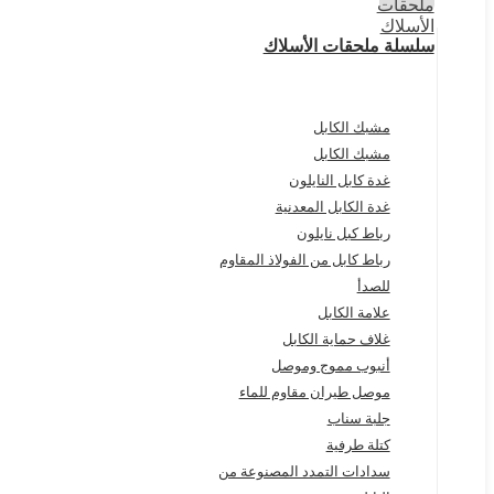
سلسلة ملحقات الأسلاك
مشبك الكابل
مشبك الكابل
غدة كابل النايلون
غدة الكابل المعدنية
رباط كبل نايلون
رباط كابل من الفولاذ المقاوم
للصدأ
علامة الكابل
غلاف حماية الكابل
أنبوب مموج وموصل
موصل طيران مقاوم للماء
جلبة سناب
كتلة طرفية
سدادات التمدد المصنوعة من