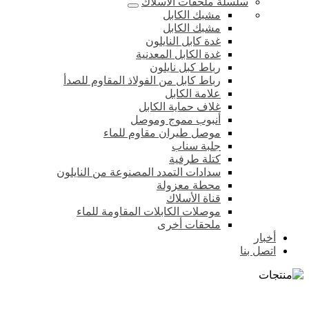
سلسلة ملحقات الأسلاك
مشبك الكابل
مشبك الكابل
غدة كابل النايلون
غدة الكابل المعدنية
رباط كبل نايلون
رباط كابل من الفولاذ المقاوم للصدأ
علامة الكابل
غلاف حماية الكابل
أنبوب مموج وموصل
موصل طيران مقاوم للماء
جلبة سناب
كتلة طرفية
سدادات التمدد المصنوعة من النايلون
محطة معزولة
قناة الأسلاك
موصلات الكابلات المقاومة للماء
ملحقات أخرى
أخبار
اتصل بنا
مفتاح التحويل التلقائي