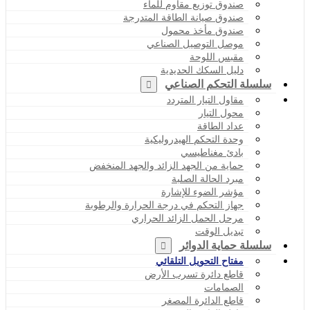
صندوق توزيع مقاوم للماء
صندوق صيانة الطاقة المتدرجة
صندوق مأخذ محمول
موصل التوصيل الصناعي
مقبس اللوحة
دليل السكك الحديدية
سلسلة التحكم الصناعي
مقاول التيار المتردد
محول التيار
عداد الطاقة
وحدة التحكم الهيدروليكية
بادئ مغناطيسي
حماية من الجهد الزائد والجهد المنخفض
مبرد الحالة الصلبة
مؤشر الضوء للإشارة
جهاز التحكم في درجة الحرارة والرطوبة
مرحل الحمل الزائد الحراري
تبديل الوقت
سلسلة حماية الدوائر
مفتاح التحويل التلقائي
قاطع دائرة تسرب الأرض
الصمامات
قاطع الدائرة المصغر