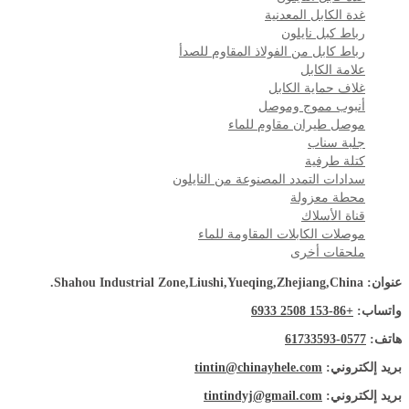
غدة الكابل المعدنية
رباط كبل نايلون
رباط كابل من الفولاذ المقاوم للصدأ
علامة الكابل
غلاف حماية الكابل
أنبوب مموج وموصل
موصل طيران مقاوم للماء
جلبة سناب
كتلة طرفية
سدادات التمدد المصنوعة من النايلون
محطة معزولة
قناة الأسلاك
موصلات الكابلات المقاومة للماء
ملحقات أخرى
عنوان: Shahou Industrial Zone,Liushi,Yueqing,Zhejiang,China.
واتساب:
+86-153 2508 6933
هاتف:
0577-61733593
بريد إلكتروني:
tintin@chinayhele.com
بريد إلكتروني:
tintindyj@gmail.com