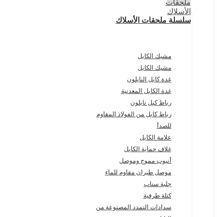
سلسلة ملحقات الأسلاك
مشبك الكابل
مشبك الكابل
غدة كابل النايلون
غدة الكابل المعدنية
رباط كبل نايلون
رباط كابل من الفولاذ المقاوم
للصدأ
علامة الكابل
غلاف حماية الكابل
أنبوب مموج وموصل
موصل طيران مقاوم للماء
جلبة سناب
كتلة طرفية
سدادات التمدد المصنوعة من