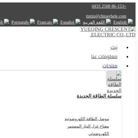
+86-153 2508 6933
tintin@chinayhele.com
English
اللغة العربية
Español
Français
Português
Русский
بيت
معلومات عنا
منتجات
سلسلة الطاقة الجديدة
موصل الطاقة الكهروضوئية
مفتاح عزل التيار المستمر
الكهروضوئي