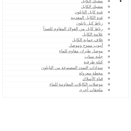
مشبك الكابل
مشبك الكابل
غدة كابل النايلون
غدة الكابل المعدنية
رباط كبل نايلون
رباط كابل من الفولاذ المقاوم للصدأ
علامة الكابل
غلاف حماية الكابل
أنبوب مموج وموصل
موصل طيران مقاوم للماء
جلبة سناب
كتلة طرفية
سدادات التمدد المصنوعة من النايلون
محطة معزولة
قناة الأسلاك
موصلات الكابلات المقاومة للماء
ملحقات أخرى