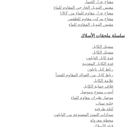
مفتاح عزل الحمل
مقبس التبديل الخارجي المقاوم للماء
مفتاح عزل مقاوم للماء من UKF
مفتاح مركب مقاوم للطقس
مقبس التبديل المقاوم للماء
سلسلة ملحقات الأسلاك
مشبك الكابل
مشبك الكابل
غدة كابل النايلون
غدة الكابل المعدنية
رباط كبل نايلون
رباط كابل من الفولاذ المقاوم للصدأ
علامة الكابل
غلاف حماية الكابل
أنبوب مموج وموصل
موصل طيران مقاوم للماء
جلبة سناب
كتلة طرفية
سدادات التمدد المصنوعة من النايلون
محطة معزولة
قناة الأسلاك