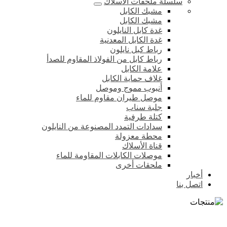
سلسلة ملحقات الأسلاك
مشبك الكابل
مشبك الكابل
غدة كابل النايلون
غدة الكابل المعدنية
رباط كبل نايلون
رباط كابل من الفولاذ المقاوم للصدأ
علامة الكابل
غلاف حماية الكابل
أنبوب مموج وموصل
موصل طيران مقاوم للماء
جلبة سناب
كتلة طرفية
سدادات التمدد المصنوعة من النايلون
محطة معزولة
قناة الأسلاك
موصلات الكابلات المقاومة للماء
ملحقات أخرى
أخبار
اتصل بنا
صندوق تجميع الطاقة الكهروضوئية