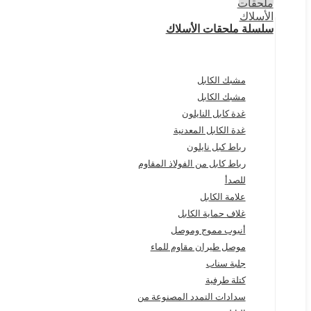
سلسلة ملحقات الأسلاك
مشبك الكابل
مشبك الكابل
غدة كابل النايلون
غدة الكابل المعدنية
رباط كبل نايلون
رباط كابل من الفولاذ المقاوم
للصدأ
علامة الكابل
غلاف حماية الكابل
أنبوب مموج وموصل
موصل طيران مقاوم للماء
جلبة سناب
كتلة طرفية
سدادات التمدد المصنوعة من