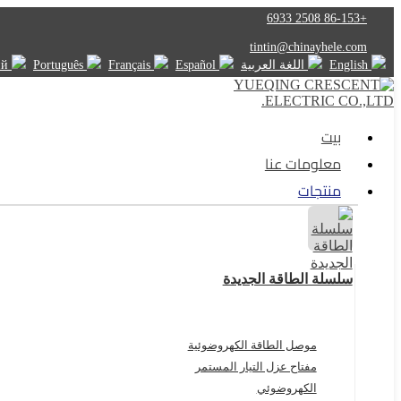
+86-153 2508 6933
tintin@chinayhele.com
English
اللغة العربية
Español
Français
Português
Русский
بيت
معلومات عنا
منتجات
سلسلة الطاقة الجديدة
موصل الطاقة الكهروضوئية
مفتاح عزل التيار المستمر
الكهروضوئي