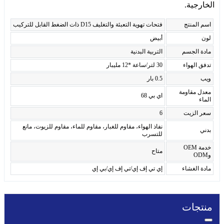
الخارجية.
اسم المنتج
فتحات تهوية التعبئة والتغليف D15 ذات الضغط القابل للتركيب
لون
أبيض
مادة الجسم
التربية البدنية
تدفق الهواء
30 لتر/ساعة *12 مليبار
ويب
0.5 بار
معدل مقاومة
اي بي 68
الماء
سعر الزيت
6
نفاذ الهواء، مقاوم للغبار، مقاوم للماء، مقاوم للزيوت، مانع
بدني
للتسرب
خدمة OEM
متاح
وODM
مادة الغشاء
إي تي إف إي/تي إف إي/بي إي
منتجات