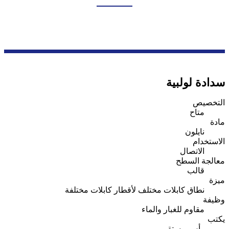
بيت
منتجات
سلسلة ملحقات الأسلاك
غدة كابل النايلون
سدادة لولبية
التخصيص
متاح
مادة
نايلون
الاستخدام
الاتصال
معالجة السطح
قالب
ميزة
نطاق كابلات مختلف لأقطار كابلات مختلفة
وظيفة
مقاوم للغبار والماء
يكتب
رأس مستقيم