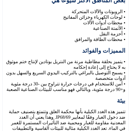
بعض المناطق الأكثر شيوعًا هي
• الروبوتات والآلات المتحركة
• لوحات الكهرباء وخزائن المفاتيح
• محطات أدوات الآلات
• الأتمتة الصناعية
• أحزمة النقل
• محطات الطاقة والمرافق
المميزات والفوائد
• يتميز بحلقة مطاطية مرنة من النتريل بوتادين لإنتاج ختم موثوق
به لا يحتاج إلى إعادة إحكامه
• يسمح التوصيل بالبراغي بالتركيب اليدوي السريع والسهل بدون
أدوات متخصصة
• آمن للاستخدام في درجات حرارة تتراوح بين -30 درجة مئوية
و+90 درجة مئوية، وبالتالي فهو مناسب للبيئات الصناعية الصعبة
بيئة
تتميز هذه الغدد الكبلية بأنها محكمة الغلق وتتمتع بتصنيف حماية
ضد دخول الغبار وفقًا لمعايير IP68/69. وهذا يعني أن الغدد
المعدنية مقاومة للغبار ومحمية ضد التأثيرات المستمرة للغمر
في الماء. تعد الغدد الكبلية مثالية للبيئات القاسية والتطبيقات