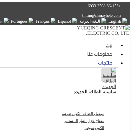
+86-153 2508 6933
tintin@chinayhele.com
English
اللغة العربية
Español
Français
Português
Русский
بيت
معلومات عنا
منتجات
سلسلة الطاقة الجديدة
موصل الطاقة الكهروضوئية
مفتاح عزل التيار المستمر
الكهروضوئي