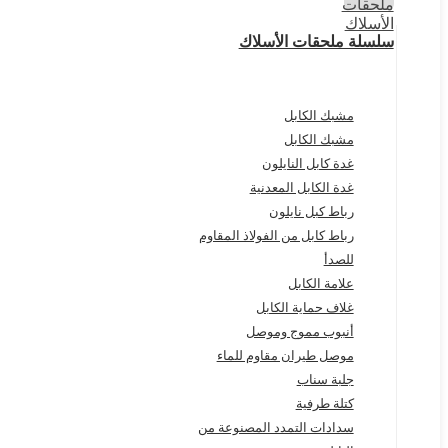
سلسلة ملحقات الأسلاك
مشبك الكابل
مشبك الكابل
غدة كابل النايلون
غدة الكابل المعدنية
رباط كبل نايلون
رباط كابل من الفولاذ المقاوم
للصدأ
علامة الكابل
غلاف حماية الكابل
أنبوب مموج وموصل
موصل طيران مقاوم للماء
جلبة سناب
كتلة طرفية
سدادات التمدد المصنوعة من