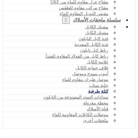
مفتاح عزل مقاوم للماء من UKF
مفتاح مركب مقاوم للطقس
مقبس التبديل المقاوم للماء
سلسلة ملحقات الأسلاك
مشبك الكابل
مشبك الكابل
غدة كابل النايلون
غدة الكابل المعدنية
رباط كبل نايلون
رباط كابل من الفولاذ المقاوم للصدأ
علامة الكابل
غلاف حماية الكابل
أنبوب مموج وموصل
موصل طيران مقاوم للماء
جلبة سناب
كتلة طرفية
سدادات التمدد المصنوعة من النايلون
محطة معزولة
قناة الأسلاك
موصلات الكابلات المقاومة للماء
ملحقات أخرى