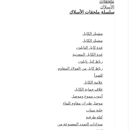
سلسلة ملحقات الأسلاك
مشبك الكابل
مشبك الكابل
غدة كابل النايلون
غدة الكابل المعدنية
رباط كبل نايلون
رباط كابل من الفولاذ المقاوم
للصدأ
علامة الكابل
غلاف حماية الكابل
أنبوب مموج وموصل
موصل طيران مقاوم للماء
جلبة سناب
كتلة طرفية
سدادات التمدد المصنوعة من