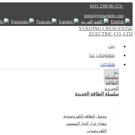
+86-153 2508 6933
tintin@chinayhele.com
English
اللغة العربية
Español
Français
Português
Русский
بيت
معلومات عنا
منتجات
سلسلة الطاقة الجديدة
موصل الطاقة الكهروضوئية
مفتاح عزل التيار المستمر
الكهروضوئي