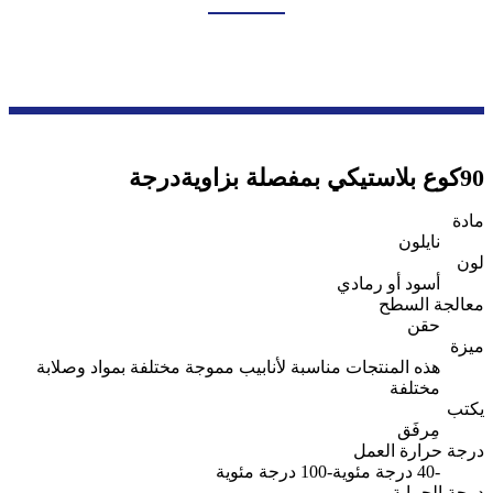
بيت
منتجات
سلسلة ملحقات الأسلاك
أنبوب مموج وموصل
90كوع بلاستيكي بمفصلة بزاويةدرجة
مادة
نايلون
لون
أسود أو رمادي
معالجة السطح
حقن
ميزة
هذه المنتجات مناسبة لأنابيب مموجة مختلفة بمواد وصلابة
مختلفة
يكتب
مِرفَق
درجة حرارة العمل
-40 درجة مئوية-100 درجة مئوية
درجة الحماية