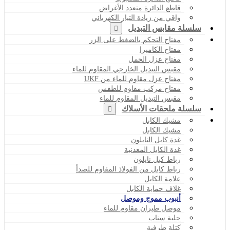
قاطع الدائرة متعدد الأغراض
واقي من زيادة التيار الكهربائي
سلسلة مقابس التبديل
مفتاح التحكم بالضغط على الزر
مفتاح الكاميرا
مفتاح عزل الحمل
مقبس التبديل الخارجي المقاوم للماء
مفتاح عزل مقاوم للماء من UKF
مفتاح مركب مقاوم للطقس
مقبس التبديل المقاوم للماء
سلسلة ملحقات الأسلاك
مشبك الكابل
مشبك الكابل
غدة كابل النايلون
غدة الكابل المعدنية
رباط كبل نايلون
رباط كابل من الفولاذ المقاوم للصدأ
علامة الكابل
غلاف حماية الكابل
أنبوب مموج وموصل
موصل طيران مقاوم للماء
جلبة سناب
كتلة طرفية