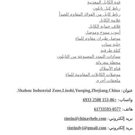
غدة الكابل المعدنية
رباط كبل نايلون
رباط كابل من الفولاذ المقاوم للصدأ
علامة الكابل
غلاف حماية الكابل
أنبوب مموج وموصل
موصل طيران مقاوم للماء
جلبة سناب
كتلة طرفية
سدادات التمدد المصنوعة من النايلون
محطة معزولة
قناة الأسلاك
موصلات الكابلات المقاومة للماء
ملحقات أخرى
عنوان: Shahou Industrial Zone,Liushi,Yueqing,Zhejiang,China.
واتساب:
+86-153 2508 6933
هاتف:
0577-61733593
بريد إلكتروني:
tintin@chinayhele.com
بريد إلكتروني:
tintindyj@gmail.com