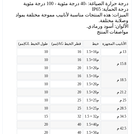
درجة حرارة الصياغة: -40 درجة مئوية - 100 درجة مئوية
درجة الحماية: IP65
الميزات: هذه المنتجات مناسبة لأنابيب مموجة مختلفة بمواد
وصلابة مختلفة.
الألوان: أسود ورمادي.
مواصفات المنتج
الأنابيب المجهزة
خيط
قطر الخيط AG(مم)
طول الخيط GL(مم)
13 م
م16×1.5
16
10
م16×1.5
16
10
15.8 م
م20×1.5
20
10
م16×1.5
16
10
18.5 م
م20×1.5
20
10
21.2 م
م20×1.5
20
10
25 م
م25×1.5
25
10
28.5 م
م25×1.5
25
10
34.5 م
م32 × 1.5
32
15
م40×1.5
40
20
42.5 م
م50×1.5
40
20