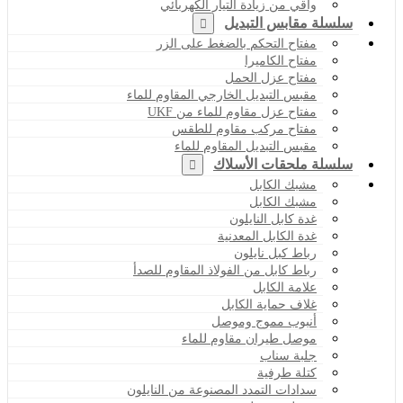
واقي من زيادة التيار الكهربائي
سلسلة مقابس التبديل
مفتاح التحكم بالضغط على الزر
مفتاح الكاميرا
مفتاح عزل الحمل
مقبس التبديل الخارجي المقاوم للماء
مفتاح عزل مقاوم للماء من UKF
مفتاح مركب مقاوم للطقس
مقبس التبديل المقاوم للماء
سلسلة ملحقات الأسلاك
مشبك الكابل
مشبك الكابل
غدة كابل النايلون
غدة الكابل المعدنية
رباط كبل نايلون
رباط كابل من الفولاذ المقاوم للصدأ
علامة الكابل
غلاف حماية الكابل
أنبوب مموج وموصل
موصل طيران مقاوم للماء
جلبة سناب
كتلة طرفية
سدادات التمدد المصنوعة من النايلون