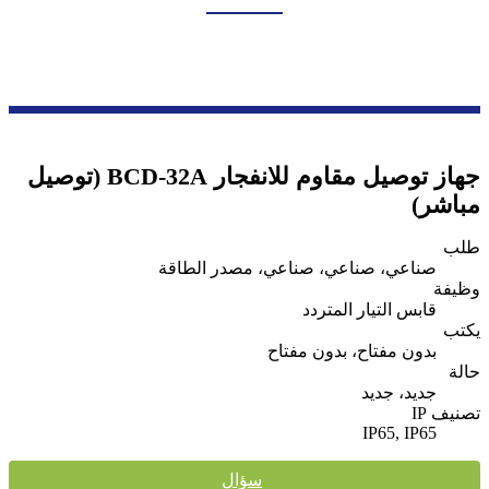
بيت
منتجات
سلسلة صناديق النقل والتوزيع
قابس صناعي مقاوم للانفجار
جهاز توصيل مقاوم للانفجار BCD-32A (توصيل
مباشر)
طلب
صناعي، صناعي، صناعي، مصدر الطاقة
وظيفة
قابس التيار المتردد
يكتب
بدون مفتاح، بدون مفتاح
حالة
جديد، جديد
تصنيف IP
IP65, IP65
سؤال