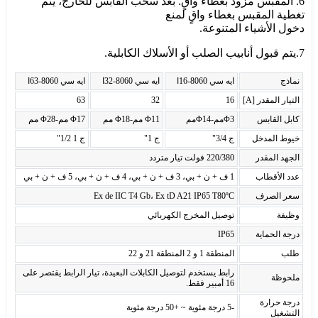
6. المقبس مزود بغطاء واقٍ. بعد سحب القابس للخارج، يتم
تغطية المقبس بغطاء واقٍ لمنع
دخول الأشياء المتنوعة.
7.يتم قبول أنابيب الصلب أو الأسلاك الكابلية.
نماذج
ايه سي 8060-16ا
ايه سي 8060-32ا
ايه سي 8060-63ا
التيار المقدر [A]
16
32
63
كابل القابس
Φ3مم-Φ14مم
Φ11 مم-Φ18 مم
Φ17 مم-Φ28 مم
خيوط المدخل
ج 3/4"
ج 1"
ج 1 1/2"
الجهد المقدر
220/380 فولت تيار متردد
عدد الأقطاب
1 ف + ن + بي، 3 ف + ن + بي، 4 ف + ن + بي، 5 ف + ن + بي
سعر الصرف
Ex de IIC T4 Gb، Ex tD A21 IP65 T80ºC
وظيفة
توصيل المخرج الكهربائي
درجة الحماية
IP65
طلب
المنطقة 1 و 2 المنطقة 21 و 22
رابط يستخدم لتوصيل الكابلات البعيدة، تيار الرابط يقتصر على
ملحوظة
16 أمبير فقط.
درجة حرارة
-5 درجة مئوية ~ +50 درجة مئوية
التشغيل