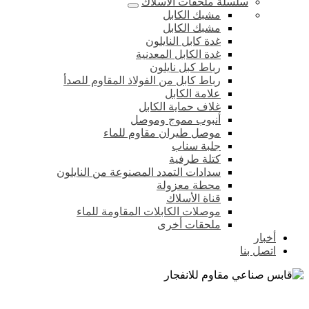
سلسلة ملحقات الأسلاك
مشبك الكابل
مشبك الكابل
غدة كابل النايلون
غدة الكابل المعدنية
رباط كبل نايلون
رباط كابل من الفولاذ المقاوم للصدأ
علامة الكابل
غلاف حماية الكابل
أنبوب مموج وموصل
موصل طيران مقاوم للماء
جلبة سناب
كتلة طرفية
سدادات التمدد المصنوعة من النايلون
محطة معزولة
قناة الأسلاك
موصلات الكابلات المقاومة للماء
ملحقات أخرى
أخبار
اتصل بنا
قابس صناعي مقاوم للانفجار