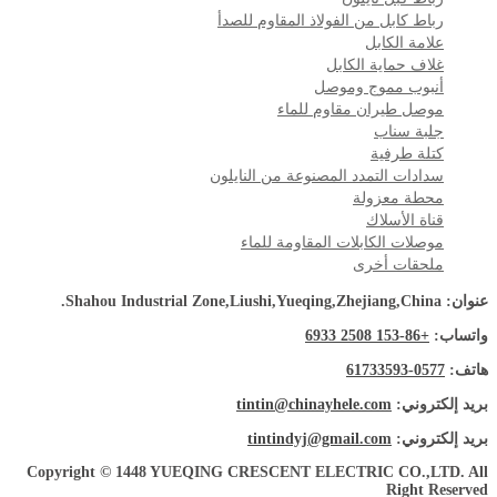
رباط كابل من الفولاذ المقاوم للصدأ
علامة الكابل
غلاف حماية الكابل
أنبوب مموج وموصل
موصل طيران مقاوم للماء
جلبة سناب
كتلة طرفية
سدادات التمدد المصنوعة من النايلون
محطة معزولة
قناة الأسلاك
موصلات الكابلات المقاومة للماء
ملحقات أخرى
عنوان: Shahou Industrial Zone,Liushi,Yueqing,Zhejiang,China.
واتساب:
+86-153 2508 6933
هاتف:
0577-61733593
بريد إلكتروني:
tintin@chinayhele.com
بريد إلكتروني:
tintindyj@gmail.com
Copyright © 1448 YUEQING CRESCENT ELECTRIC CO.,LTD. All
Right Reserved