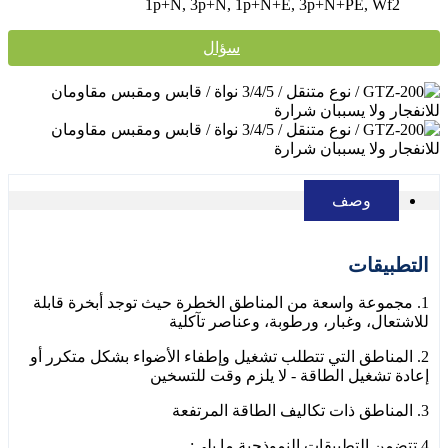
1p+N, 3p+N, 1p+N+E, 3p+N+PE, Wf2
سؤال
وصف
التطبيقات
1. مجموعة واسعة من المناطق الخطرة حيث توجد أبخرة قابلة
للاشتعال، وغبار، ورطوبة، وعناصر تآكلية
2. المناطق التي تتطلب تشغيل وإطفاء الأضواء بشكل متكرر أو
إعادة تشغيل الطاقة - لا يلزم وقت للتسخين
3. المناطق ذات تكاليف الطاقة المرتفعة
4.تتضمن التطبيقات النموذجية ما يلي: