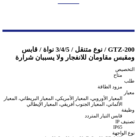
بيت
منتجات
سلسلة صناديق النقل والتوزيع
قابس صناعي مقاوم للانفجار
GTZ-200 / نوع متنقل / 3/4/5 نواة / قابس
ومقبس مقاومان للانفجار ولا يسببان شرارة
التخصيص
متاح
طلب
مزود الطاقة
معيار
المعيار الأوروبي، المعيار الأمريكي، المعيار البريطاني، المعيار
الألماني، المعيار الجنوب أفريقي، المعيار الإيطالي
وظيفة
قابس التيار المتردد
تصنيف IP
IP65
نوع الواجهة