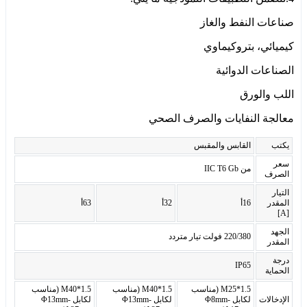
صناعات النفط والغاز
كيميائي، بتروكيماوي
الصناعات الدوائية
اللب والورق
معالجة النفايات والصرف الصحي
يكتب
القابس والمقبس
سعر
من IIC T6 Gb
الصرف
التيار
المقدر
16أ
32أ
63أ
[A]
الجهد
220/380 فولت تيار متردد
المقدر
درجة
IP65
الحماية
M25*1.5 (مناسب
M40*1.5 (مناسب
M40*1.5 (مناسب
الإدخالات
لكابل Φ8mm-
لكابل Φ13mm-
لكابل Φ13mm-