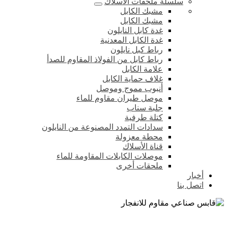
سلسلة ملحقات الأسلاك
مشبك الكابل
مشبك الكابل
غدة كابل النايلون
غدة الكابل المعدنية
رباط كبل نايلون
رباط كابل من الفولاذ المقاوم للصدأ
علامة الكابل
غلاف حماية الكابل
أنبوب مموج وموصل
موصل طيران مقاوم للماء
جلبة سناب
كتلة طرفية
سدادات التمدد المصنوعة من النايلون
محطة معزولة
قناة الأسلاك
موصلات الكابلات المقاومة للماء
ملحقات أخرى
أخبار
اتصل بنا
قابس صناعي مقاوم للانفجار