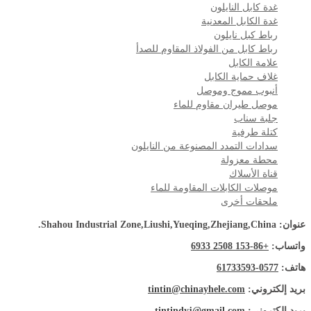
غدة كابل النايلون
غدة الكابل المعدنية
رباط كبل نايلون
رباط كابل من الفولاذ المقاوم للصدأ
علامة الكابل
غلاف حماية الكابل
أنبوب مموج وموصل
موصل طيران مقاوم للماء
جلبة سناب
كتلة طرفية
سدادات التمدد المصنوعة من النايلون
محطة معزولة
قناة الأسلاك
موصلات الكابلات المقاومة للماء
ملحقات أخرى
عنوان: Shahou Industrial Zone,Liushi,Yueqing,Zhejiang,China.
واتساب:
+86-153 2508 6933
هاتف:
0577-61733593
بريد إلكتروني:
tintin@chinayhele.com
بريد إلكتروني:
tintindyj@gmail.com