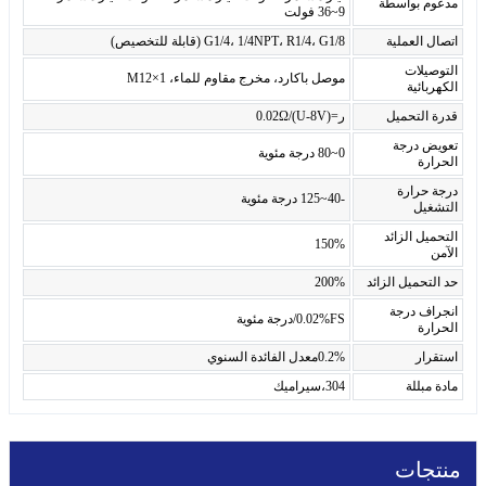
مدعوم بواسطة
9~36 فولت
اتصال العملية
G1/4، 1/4NPT، R1/4، G1/8 (قابلة للتخصيص)
التوصيلات
موصل باكارد، مخرج مقاوم للماء، M12×1
الكهربائية
قدرة التحميل
ر=(U-8V)/0.02Ω
تعويض درجة
0~80 درجة مئوية
الحرارة
درجة حرارة
-40~125 درجة مئوية
التشغيل
التحميل الزائد
150%
الآمن
حد التحميل الزائد
200%
انجراف درجة
0.02%FS/درجة مئوية
الحرارة
استقرار
0.2%معدل الفائدة السنوي
مادة مبللة
304،سيراميك
منتجات