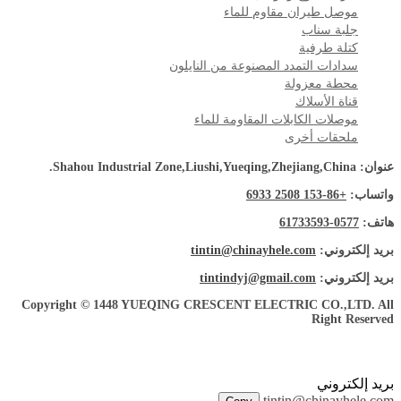
موصل طيران مقاوم للماء
جلبة سناب
كتلة طرفية
سدادات التمدد المصنوعة من النايلون
محطة معزولة
قناة الأسلاك
موصلات الكابلات المقاومة للماء
ملحقات أخرى
عنوان: Shahou Industrial Zone,Liushi,Yueqing,Zhejiang,China.
واتساب:
+86-153 2508 6933
هاتف:
0577-61733593
بريد إلكتروني:
tintin@chinayhele.com
بريد إلكتروني:
tintindyj@gmail.com
Copyright © 1448 YUEQING CRESCENT ELECTRIC CO.,LTD. All
Right Reserved
بريد إلكتروني
tintin@chinayhele.com