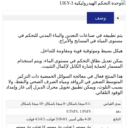
وصف
يتم تطبيقه في صناعات التعدين والبناء المدني للتحكم في
مستوى المياه في المسابح والأبراج.
هيكل بسيط وموثوقية قوية ومقاومة للتداخل.
يمكن تعديل نطاق التحكم في مستوى الماء، ويتم استخدام
المسمار لحماية إشارة الكابل لإكمال التثبيت.
هذا المنتج فعال في معالجة السوائل الحمضية ذات التركيز
المتوسط ​​الصغير في الروافد ومياه الصرف الصحي والنفط، ولا
يسبب التلوث، ويمكن تطبيق تحويل محرك الديزل إلى غاز وإمداد
الوقود التلقائي.
مدى القياس
-0.1 ميجا باسكال~0 ميجا باسكال~10 ميجا باسكال
دقة
0.5%FS، 1.0%FS
الناتج
4-20 مللي أمبير، 0/1-5/10 فولت، 0.5-4.5 فولت
تيار مستمر 5 فولت، تيار مستمر 24 فولت، تيار مستمر