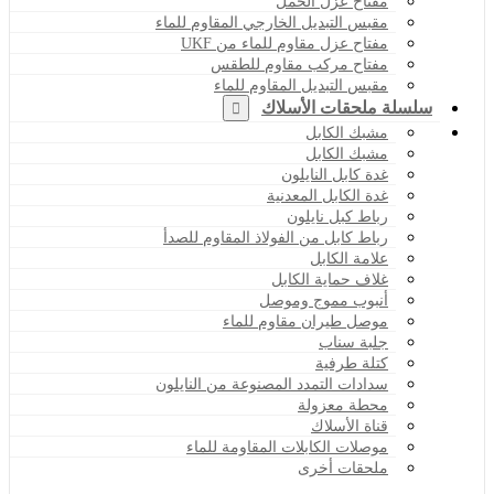
مفتاح عزل الحمل
مقبس التبديل الخارجي المقاوم للماء
مفتاح عزل مقاوم للماء من UKF
مفتاح مركب مقاوم للطقس
مقبس التبديل المقاوم للماء
سلسلة ملحقات الأسلاك
مشبك الكابل
مشبك الكابل
غدة كابل النايلون
غدة الكابل المعدنية
رباط كبل نايلون
رباط كابل من الفولاذ المقاوم للصدأ
علامة الكابل
غلاف حماية الكابل
أنبوب مموج وموصل
موصل طيران مقاوم للماء
جلبة سناب
كتلة طرفية
سدادات التمدد المصنوعة من النايلون
محطة معزولة
قناة الأسلاك
موصلات الكابلات المقاومة للماء
ملحقات أخرى