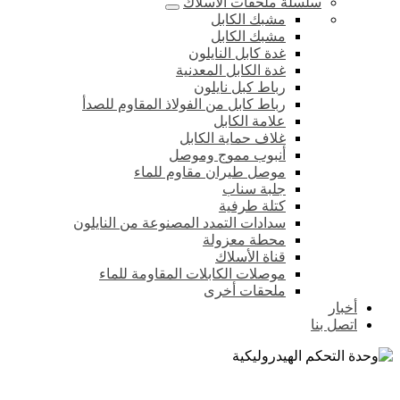
سلسلة ملحقات الأسلاك
مشبك الكابل
مشبك الكابل
غدة كابل النايلون
غدة الكابل المعدنية
رباط كبل نايلون
رباط كابل من الفولاذ المقاوم للصدأ
علامة الكابل
غلاف حماية الكابل
أنبوب مموج وموصل
موصل طيران مقاوم للماء
جلبة سناب
كتلة طرفية
سدادات التمدد المصنوعة من النايلون
محطة معزولة
قناة الأسلاك
موصلات الكابلات المقاومة للماء
ملحقات أخرى
أخبار
اتصل بنا
وحدة التحكم الهيدروليكية