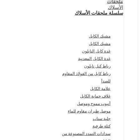
سلسلة ملحقات الأسلاك
مشبك الكابل
مشبك الكابل
غدة كابل النايلون
غدة الكابل المعدنية
رباط كبل نايلون
رباط كابل من الفولاذ المقاوم
للصدأ
علامة الكابل
غلاف حماية الكابل
أنبوب مموج وموصل
موصل طيران مقاوم للماء
جلبة سناب
كتلة طرفية
سدادات التمدد المصنوعة من