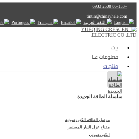
+86-153 2508 6933
tintin@chinayhele.com
English
اللغة العربية
Español
Français
Português
Русский
بيت
معلومات عنا
منتجات
سلسلة الطاقة الجديدة
موصل الطاقة الكهروضوئية
مفتاح عزل التيار المستمر
الكهروضوئي