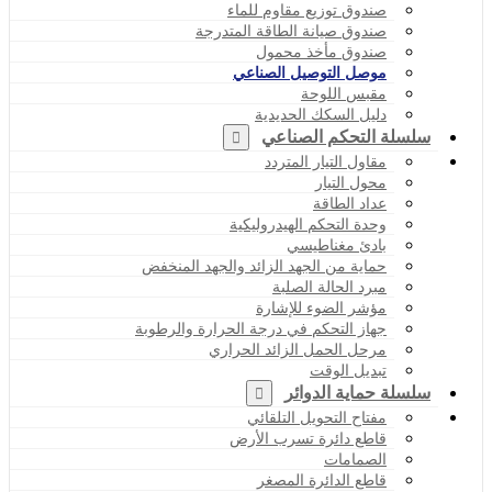
صندوق توزيع مقاوم للماء
صندوق صيانة الطاقة المتدرجة
صندوق مأخذ محمول
موصل التوصيل الصناعي
مقبس اللوحة
دليل السكك الحديدية
سلسلة التحكم الصناعي
مقاول التيار المتردد
محول التيار
عداد الطاقة
وحدة التحكم الهيدروليكية
بادئ مغناطيسي
حماية من الجهد الزائد والجهد المنخفض
مبرد الحالة الصلبة
مؤشر الضوء للإشارة
جهاز التحكم في درجة الحرارة والرطوبة
مرحل الحمل الزائد الحراري
تبديل الوقت
سلسلة حماية الدوائر
مفتاح التحويل التلقائي
قاطع دائرة تسرب الأرض
الصمامات
قاطع الدائرة المصغر