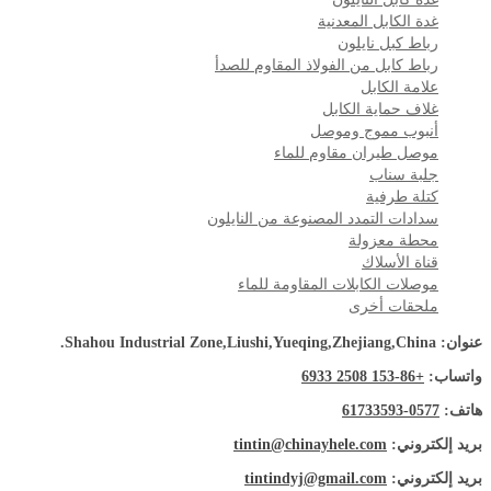
غدة الكابل المعدنية
رباط كبل نايلون
رباط كابل من الفولاذ المقاوم للصدأ
علامة الكابل
غلاف حماية الكابل
أنبوب مموج وموصل
موصل طيران مقاوم للماء
جلبة سناب
كتلة طرفية
سدادات التمدد المصنوعة من النايلون
محطة معزولة
قناة الأسلاك
موصلات الكابلات المقاومة للماء
ملحقات أخرى
عنوان: Shahou Industrial Zone,Liushi,Yueqing,Zhejiang,China.
واتساب:
+86-153 2508 6933
هاتف:
0577-61733593
بريد إلكتروني:
tintin@chinayhele.com
بريد إلكتروني:
tintindyj@gmail.com