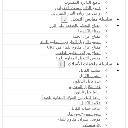
قاطع الدائرة المصبوب
قاطع الدائرة متعدد الأغراض
واقي من زيادة التيار الكهربائي
سلسلة مقابس التبديل
مفتاح التحكم بالضغط على الزر
مفتاح الكاميرا
مفتاح عزل الحمل
مقبس التبديل الخارجي المقاوم للماء
مفتاح عزل مقاوم للماء من UKF
مفتاح مركب مقاوم للطقس
مقبس التبديل المقاوم للماء
سلسلة ملحقات الأسلاك
مشبك الكابل
مشبك الكابل
غدة كابل النايلون
غدة الكابل المعدنية
رباط كبل نايلون
رباط كابل من الفولاذ المقاوم للصدأ
علامة الكابل
غلاف حماية الكابل
أنبوب مموج وموصل
موصل طيران مقاوم للماء
جلبة سناب