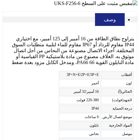
وصف
يتراوح نطاق الطاقة من 16 أمبير إلى 125 أمبير، مع اختياري
IP44 مقاوم للرذاذ أو IP67 مقاوم للماء لتلبية متطلبات السوق
المختلفة. أجزاء الاتصال مصنوعة من النحاس من أجل اتصال
موثوق به. الغلاف مصنوع من مادة بلاستيكية PP القياسية أو
مادة النايلون القوية PA66 66، ومدخل الكابل مزود بغدة ضغط
أقطاب
3P+N+E/2P+E/3P+E
لون
أحمر
الحالي(أ)
16 أمبير/32 أمبير
الجهد(فولت)
220-380 فولت
درجة الحماية
IP44
موضع اتصال الأرض
6 ساعات
المواد الخارجية
نايلون
موصل
نحاس