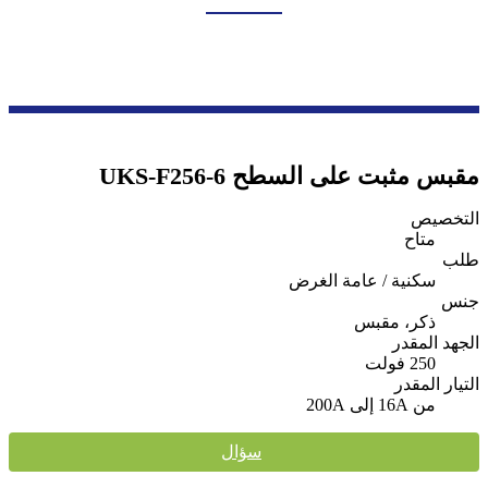
بيت
منتجات
سلسلة صناديق النقل والتوزيع
موصل التوصيل الصناعي
مقبس مثبت على السطح UKS-F256-6
التخصيص
متاح
طلب
سكنية / عامة الغرض
جنس
ذكر، مقبس
الجهد المقدر
250 فولت
التيار المقدر
من 16A إلى 200A
سؤال