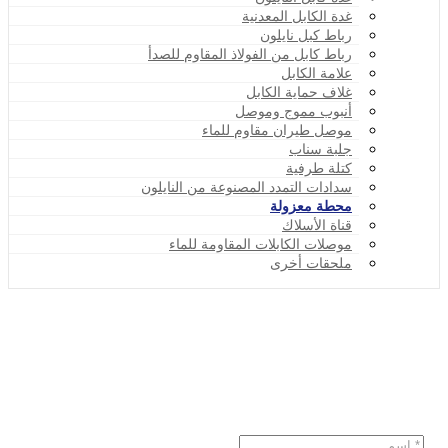
غدة الكابل المعدنية
رباط كبل نايلون
رباط كابل من الفولاذ المقاوم للصدأ
علامة الكابل
غلاف حماية الكابل
أنبوب مموج وموصل
موصل طيران مقاوم للماء
جلبة سناب
كتلة طرفية
سدادات التمدد المصنوعة من النايلون
محطة معزولة
قناة الأسلاك
موصلات الكابلات المقاومة للماء
ملحقات أخرى