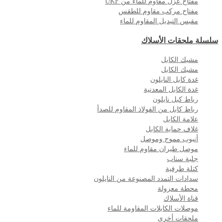
مفتاح عزل مقاوم للماء من UKF
مفتاح مركب مقاوم للطقس
مقبس التبديل المقاوم للماء
سلسلة ملحقات الأسلاك
مشبك الكابل
مشبك الكابل
غدة كابل النايلون
غدة الكابل المعدنية
رباط كبل نايلون
رباط كابل من الفولاذ المقاوم للصدأ
علامة الكابل
غلاف حماية الكابل
أنبوب مموج وموصل
موصل طيران مقاوم للماء
جلبة سناب
كتلة طرفية
سدادات التمدد المصنوعة من النايلون
محطة معزولة
قناة الأسلاك
موصلات الكابلات المقاومة للماء
ملحقات أخرى