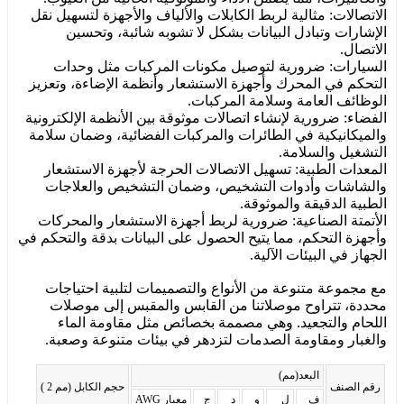
الاتصالات: مثالية لربط الكابلات والألياف والأجهزة لتسهيل نقل
الإشارات وتبادل البيانات بشكل لا تشوبه شائبة، وتحسين
الاتصال.
السيارات: ضرورية لتوصيل مكونات المركبات مثل وحدات
التحكم في المحرك وأجهزة الاستشعار وأنظمة الإضاءة، وتعزيز
الوظائف العامة وسلامة المركبات.
الفضاء: ضرورية لإنشاء اتصالات موثوقة بين الأنظمة الإلكترونية
والميكانيكية في الطائرات والمركبات الفضائية، وضمان سلامة
التشغيل والسلامة.
المعدات الطبية: تسهيل الاتصالات الحرجة لأجهزة الاستشعار
والشاشات وأدوات التشخيص، وضمان التشخيص والعلاجات
الطبية الدقيقة والموثوقة.
الأتمتة الصناعية: ضرورية لربط أجهزة الاستشعار والمحركات
وأجهزة التحكم، مما يتيح الحصول على البيانات بدقة والتحكم في
الجهاز في البيئات الآلية.
مع مجموعة متنوعة من الأنواع والتصميمات لتلبية احتياجات
محددة، تتراوح موصلاتنا من القابس والمقبس إلى موصلات
اللحام والتجعيد. وهي مصممة بخصائص مثل مقاومة الماء
والغبار ومقاومة الصدمات لتزدهر في بيئات متنوعة وصعبة.
البعد(مم)
رقم الصنف
حجم الكابل (مم 2 )
ف
ل
و
د
ج
معيار AWG