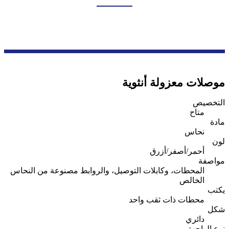
بيت
منتجات
سلسلة ملحقات الأسلاك
محطة معزولة
موصلات معزولة أنثوية
التخصيص
متاح
مادة
نحاس
لون
أحمر/أصفر/أزرق
مواصفة
المحطات، وكابلات التوصيل، والروابط مصنوعة من النحاس
الخالص
يكتب
محطات ذات ثقب واحد
شكل
دائري
نوع الواجهة