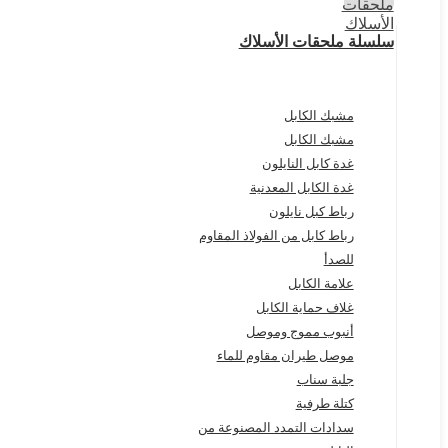
سلسلة ملحقات الأسلاك
مشبك الكابل
مشبك الكابل
غدة كابل النايلون
غدة الكابل المعدنية
رباط كبل نايلون
رباط كابل من الفولاذ المقاوم
للصدأ
علامة الكابل
غلاف حماية الكابل
أنبوب مموج وموصل
موصل طيران مقاوم للماء
جلبة سناب
كتلة طرفية
سدادات التمدد المصنوعة من