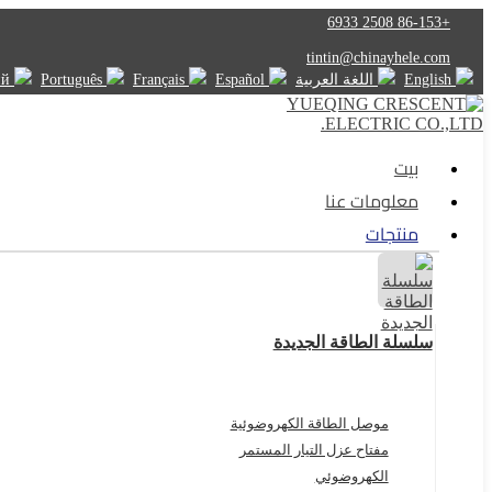
+86-153 2508 6933
tintin@chinayhele.com
English
اللغة العربية
Español
Français
Português
Русский
بيت
معلومات عنا
منتجات
سلسلة الطاقة الجديدة
موصل الطاقة الكهروضوئية
مفتاح عزل التيار المستمر
الكهروضوئي