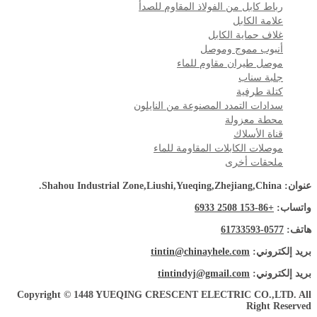
رباط كابل من الفولاذ المقاوم للصدأ
علامة الكابل
غلاف حماية الكابل
أنبوب مموج وموصل
موصل طيران مقاوم للماء
جلبة سناب
كتلة طرفية
سدادات التمدد المصنوعة من النايلون
محطة معزولة
قناة الأسلاك
موصلات الكابلات المقاومة للماء
ملحقات أخرى
عنوان: Shahou Industrial Zone,Liushi,Yueqing,Zhejiang,China.
واتساب:
+86-153 2508 6933
هاتف:
0577-61733593
بريد إلكتروني:
tintin@chinayhele.com
بريد إلكتروني:
tintindyj@gmail.com
Copyright © 1448 YUEQING CRESCENT ELECTRIC CO.,LTD. All
Right Reserved