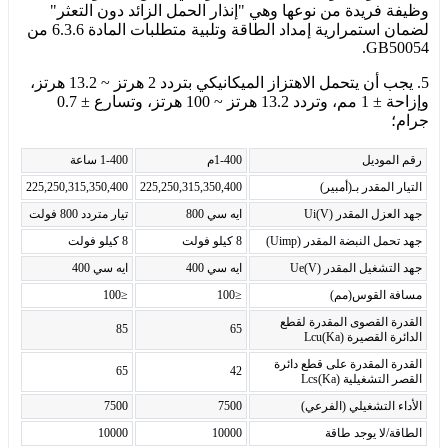
وظيفة فريدة من نوعها وهي "إنذار الحمل الزائد دون التعثر"
لضمان استمرارية إمداد الطاقة وتلبية متطلبات المادة 6.3.6 من
GB50054.
5. يجب أن يتحمل الاهتزاز الميكانيكي بتردد 2 هرتز ~ 13.2 هرتز،
وإزاحة ± 1 مم، وتردد 13.2 هرتز ~ 100 هرتز، وتسارع ± 0.7
جرام؛
رقم الموديل
1-400م
1-400 ساعة
التيار المقدر بـ(أمبير)
225,250,315,350,400
225,250,315,350,400
جهد العزل المقدر Ui(V)
ايه سي 800
تيار متردد 800 فولت
جهد تحمل النبضة المقدر (Uimp)
8 كيلو فولت
8 كيلو فولت
جهد التشغيل المقدر Ue(V)
ايه سي 400
ايه سي 400
مسافة القوس(مم)
≤100
≤100
القدرة القصوى المقدرة لقطع
85
65
الدائرة القصيرة Lcu(Ka)
القدرة المقدرة على قطع دائرة
65
42
القصر التشغيلية Lcs(Ka)
الأداء التشغيلي (الفرعي)
7500
7500
الطاقة/لا يوجد طاقة
10000
10000