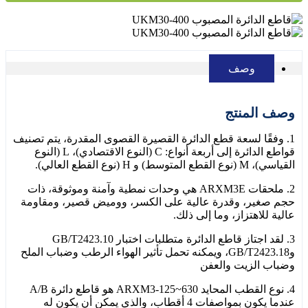
وصف
وصف المنتج
1. وفقًا لسعة قطع الدائرة القصيرة القصوى المقدرة، يتم تصنيف
قواطع الدائرة إلى أربعة أنواع: C (النوع الاقتصادي)، L (النوع
القياسي)، M (نوع القطع المتوسط) و H (نوع القطع العالي).
2. ملحقات ARXM3E هي وحدات نمطية وآمنة وموثوقة، ذات
حجم صغير، وقدرة عالية على الكسر، ووميض قصير، ومقاومة
عالية للاهتزاز، وما إلى ذلك.
3. لقد اجتاز قاطع الدائرة متطلبات اختبار GB/T2423.10
وGB/T2423.18، ويمكنه تحمل تأثير الهواء الرطب وضباب الملح
وضباب الزيت والعفن
4. نوع القطب المحايد ARXM3-125~630 هو قاطع دائرة A/B
عندما يكون بمواصفات 4 أقطاب، والذي يمكن أن يكون له