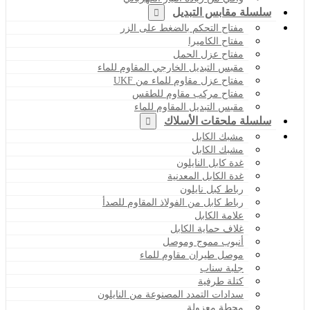
سلسلة مقابس التبديل
مفتاح التحكم بالضغط على الزر
مفتاح الكاميرا
مفتاح عزل الحمل
مقبس التبديل الخارجي المقاوم للماء
مفتاح عزل مقاوم للماء من UKF
مفتاح مركب مقاوم للطقس
مقبس التبديل المقاوم للماء
سلسلة ملحقات الأسلاك
مشبك الكابل
مشبك الكابل
غدة كابل النايلون
غدة الكابل المعدنية
رباط كبل نايلون
رباط كابل من الفولاذ المقاوم للصدأ
علامة الكابل
غلاف حماية الكابل
أنبوب مموج وموصل
موصل طيران مقاوم للماء
جلبة سناب
كتلة طرفية
سدادات التمدد المصنوعة من النايلون
محطة معزولة