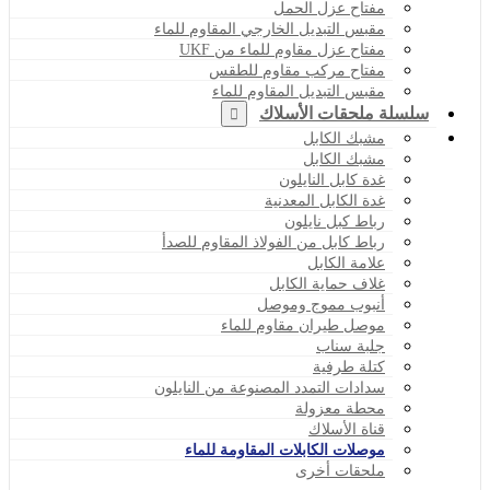
مفتاح عزل الحمل
مقبس التبديل الخارجي المقاوم للماء
مفتاح عزل مقاوم للماء من UKF
مفتاح مركب مقاوم للطقس
مقبس التبديل المقاوم للماء
سلسلة ملحقات الأسلاك
مشبك الكابل
مشبك الكابل
غدة كابل النايلون
غدة الكابل المعدنية
رباط كبل نايلون
رباط كابل من الفولاذ المقاوم للصدأ
علامة الكابل
غلاف حماية الكابل
أنبوب مموج وموصل
موصل طيران مقاوم للماء
جلبة سناب
كتلة طرفية
سدادات التمدد المصنوعة من النايلون
محطة معزولة
قناة الأسلاك
موصلات الكابلات المقاومة للماء
ملحقات أخرى