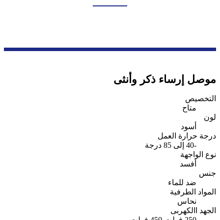
بيت
منتجات
سلسلة ملحقات الأسلاك
موصلات الكابلات المقاومة للماء
موصل إرساء ذكر وأنثى
التخصيص
متاح
لون
أسود
درجة حرارة العمل
-40 إلى 85 درجة
نوع الواجهة
أفسد
جنس
ضد للماء
المواد الطرفية
نحاس
الجهد االكهربى
250 فولت-450 فولت