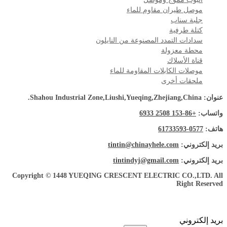
موصل طيران مقاوم للماء
جلبة سناب
كتلة طرفية
سدادات التمدد المصنوعة من النايلون
محطة معزولة
قناة الأسلاك
موصلات الكابلات المقاومة للماء
ملحقات أخرى
عنوان: Shahou Industrial Zone,Liushi,Yueqing,Zhejiang,China.
واتساب:
+86-153 2508 6933
هاتف:
0577-61733593
بريد إلكتروني:
tintin@chinayhele.com
بريد إلكتروني:
tintindyj@gmail.com
Copyright © 1448 YUEQING CRESCENT ELECTRIC CO.,LTD. All
Right Reserved
بريد إلكتروني